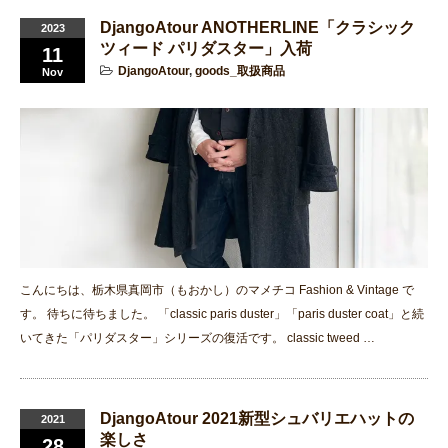
DjangoAtour ANOTHERLINE「クラシック
2023
ツィード パリダスター」入荷
11
DjangoAtour
,
goods_取扱商品
Nov
こんにちは、栃木県真岡市（もおかし）のマメチコ Fashion & Vintage で
す。 待ちに待ちました。 「classic paris duster」「paris duster coat」と続
いてきた「パリダスター」シリーズの復活です。 classic tweed …
DjangoAtour 2021新型シュバリエハットの
2021
楽しさ
28