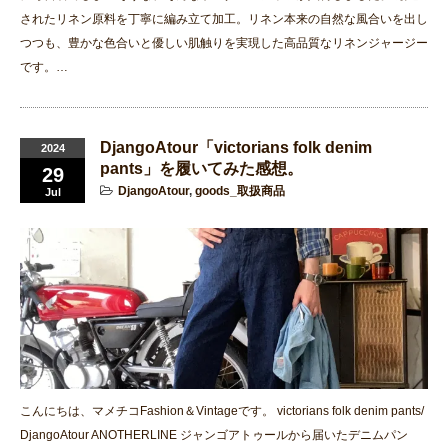
されたリネン原料を丁寧に編み立て加工。リネン本来の自然な風合いを出し
つつも、豊かな色合いと優しい肌触りを実現した高品質なリネンジャージー
です。…
DjangoAtour「victorians folk denim
2024
pants」を履いてみた感想。
29
DjangoAtour
,
goods_取扱商品
Jul
こんにちは、マメチコFashion＆Vintageです。 victorians folk denim pants/
DjangoAtour ANOTHERLINE ジャンゴアトゥールから届いたデニムパン