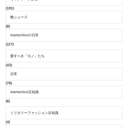
(191)
靴シューズ
(8)
mamechicoの日常
(117)
愛すべき「モノ」たち
(43)
日常
(78)
mamechico豆知識
(6)
ミリタリーファッション豆知識
(4)