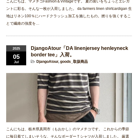
こんにちは、マメチコFashion＆Vintageです。 夏の装いをちょっとエレガ
ントに彩る。そんな一枚が入荷しました。 da farmers linen shirtcardigan 生
地はリネン100％にハードクラッシュ加工を施したもの。撚りを強くするこ
とで繊維の強度を…
DjangoAtour「DA linenjersey henleyneck
2025
border tee」入荷。
05
DjangoAtour
,
goods_取扱商品
Jul
こんにちは、栃木県真岡市（もおかし）のマメチコです。 これからの季節
に毎日着てしまいそうな、そんなボーダーＴシャツが入荷しました。 厳選