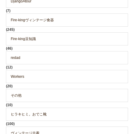
DjangoAtour
(7)
Fire-kingヴィンテージ食器
(245)
Fire-king豆知識
(46)
redad
(12)
Workers
(20)
その他
(10)
ヒラキヒミ。おでこ靴
(100)
ヴィンテージ古着