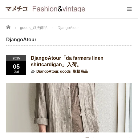
Home
goods_取扱商品
DjangoAtour
DjangoAtour
DjangoAtour「da farmers linen
2025
shirtcardigan」入荷。
05
DjangoAtour
,
goods_取扱商品
Jul