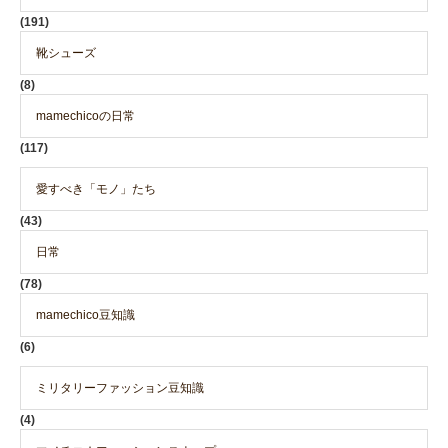
(191)
靴シューズ
(8)
mamechicoの日常
(117)
愛すべき「モノ」たち
(43)
日常
(78)
mamechico豆知識
(6)
ミリタリーファッション豆知識
(4)