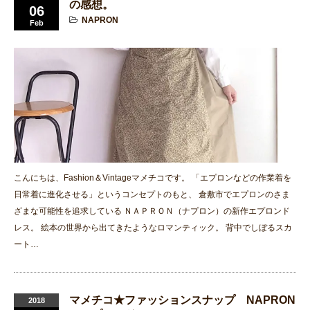
の感想。
06
NAPRON
Feb
こんにちは、Fashion＆Vintageマメチコです。 「エプロンなどの作業着を
日常着に進化させる」というコンセプトのもと、 倉敷市でエプロンのさま
ざまな可能性を追求している ＮＡＰＲＯＮ（ナプロン）の新作エプロンド
レス。 絵本の世界から出てきたようなロマンティック。 背中でしぼるスカ
ート…
マメチコ★ファッションスナップ NAPRON
2018