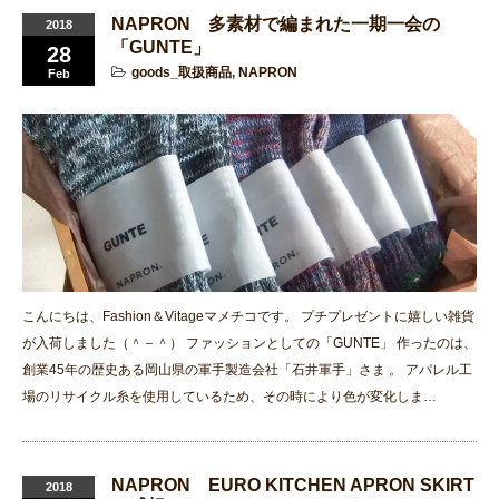
NAPRON 多素材で編まれた一期一会の
2018
「GUNTE」
28
goods_取扱商品
,
NAPRON
Feb
こんにちは、Fashion＆Vitageマメチコです。 プチプレゼントに嬉しい雑貨
が入荷しました（＾－＾） ファッションとしての「GUNTE」 作ったのは、
創業45年の歴史ある岡山県の軍手製造会社「石井軍手」さま 。 アパレル工
場のリサイクル糸を使用しているため、その時により色が変化しま…
NAPRON EURO KITCHEN APRON SKIRT
2018