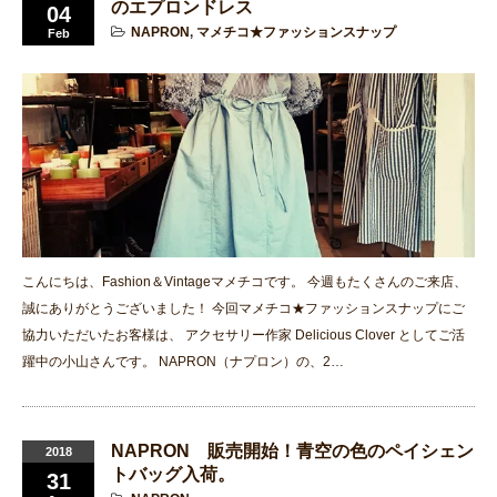
のエプロンドレス
04
NAPRON
,
マメチコ★ファッションスナップ
Feb
こんにちは、Fashion＆Vintageマメチコです。 今週もたくさんのご来店、
誠にありがとうございました！ 今回マメチコ★ファッションスナップにご
協力いただいたお客様は、 アクセサリー作家 Delicious Clover としてご活
躍中の小山さんです。 NAPRON（ナプロン）の、2…
NAPRON 販売開始！青空の色のペイシェン
2018
トバッグ入荷。
31