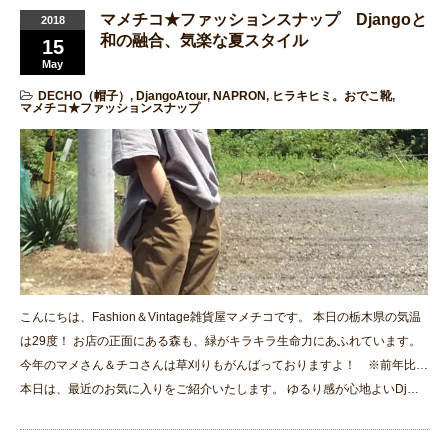
マメチコ★ファッションスナップ Djangoと
2018
和の融合、気楽な夏スタイル
15
May
DECHO（帽子）
,
DjangoAtour
,
NAPRON
,
ヒラキヒミ。おでこ靴
,
マメチコ★ファッションスナップ
こんにちは、Fashion＆Vintage雑貨屋マメチコです。 本日の栃木県の気温
は29度！ お店の正面にある森も、緑がキラキラ生命力にあふれています。
今年のマメさん＆チコさんは草刈りもがんばっておりますよ！ ※前年比…
本日は、最近のお気に入りをご紹介いたします。 ゆるり感が心地よいDj…