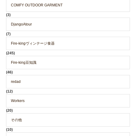
COMFY OUTDOOR GARMENT
(3)
DjangoAtour
(7)
Fire-kingヴィンテージ食器
(245)
Fire-king豆知識
(46)
redad
(12)
Workers
(20)
その他
(10)