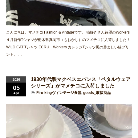
こんにちは、マメチコ Fashion & vintageです。 猫好きさん待望のWorkers
４月新作Tシャツが栃木県真岡市（もおかし）のマメチコに入荷しました！
WILD CAT Tシャツ ECRU Workers カレッジTシャツ風の勇ましい猫プリ
ント。 …
1930年代製マクベスエバンス「ペタルウェア
2026
シリーズ」がマメチコに入荷しました
05
Fire-kingヴィンテージ食器
,
goods_取扱商品
Apr