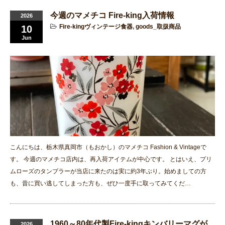
今週のマメチコ Fire-king入荷情報
2026
Fire-kingヴィンテージ食器
,
goods_取扱商品
10
Jun
こんにちは、栃木県真岡市（もおかし）のマメチコ Fashion & Vintageで
す。 今週のマメチコ店内は、再入荷アイテムが中心です。 とはいえ、プリ
ムローズのタンブラーが当店に来たのは実に約3年ぶり。始めましての方
も、昔に買い逃してしまった方も、ぜひ一度手に取ってみてくだ…
1960～80年代製Fire-kingキンバリーマグが
2026