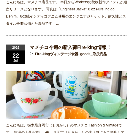
こんにちは、マメチコ店長です。 本日からWorkersの秋物新作アイテムが順
次リリースとなります。 写真は「Engineer Jacket, 8 oz Pure Indigo
Denim」8oz純インディゴデニム使用のエンジニアジャケット。耐久性とス
タイルを兼ね備えた逸品です！…
マメチコ今週の新入荷Fire-king情報！
2026
Fire-kingヴィンテージ食器
,
goods_取扱商品
22
Jul
こんにちは、栃木県真岡市（もおかし）のマメチコ Fashion & Vintageで
す。 気温の上昇も激しい中、真岡市（もおかし）の実店舗にもご来店して