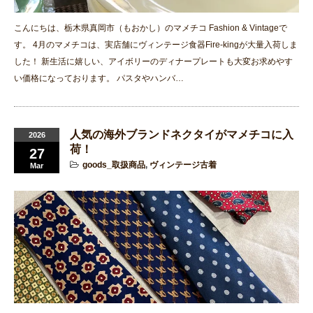
こんにちは、栃木県真岡市（もおかし）のマメチコ Fashion & Vintageで
す。 4月のマメチコは、実店舗にヴィンテージ食器Fire-kingが大量入荷しま
した！ 新生活に嬉しい、アイボリーのディナープレートも大変お求めやす
い価格になっております。 パスタやハンバ…
人気の海外ブランドネクタイがマメチコに入
2026
荷！
27
goods_取扱商品
,
ヴィンテージ古着
Mar