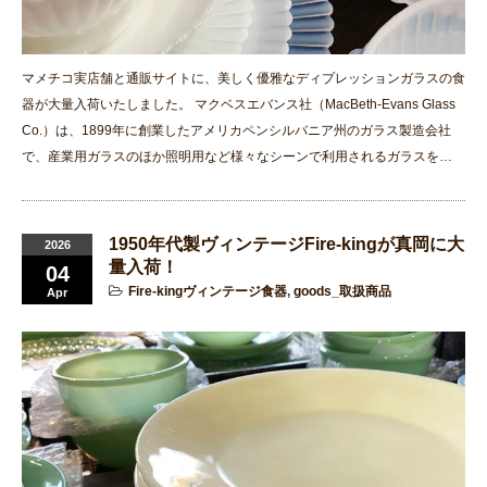
マメチコ実店舗と通販サイトに、美しく優雅なディプレッションガラスの食
器が大量入荷いたしました。 マクベスエバンス社（MacBeth-Evans Glass
Co.）は、1899年に創業したアメリカペンシルバニア州のガラス製造会社
で、産業用ガラスのほか照明用など様々なシーンで利用されるガラスを…
1950年代製ヴィンテージFire-kingが真岡に大
2026
量入荷！
04
Fire-kingヴィンテージ食器
,
goods_取扱商品
Apr