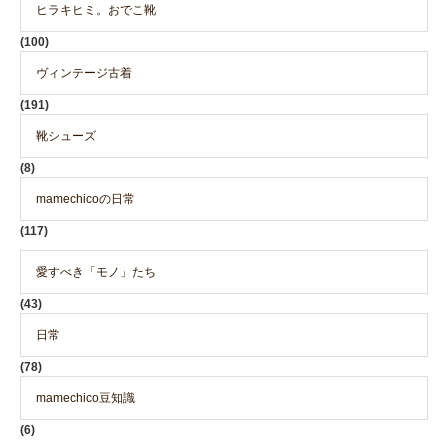
ヒラキヒミ。おでこ靴
(100)
ヴィンテージ古着
(191)
靴シューズ
(8)
mamechicoの日常
(117)
愛すべき「モノ」たち
(43)
日常
(78)
mamechico豆知識
(6)