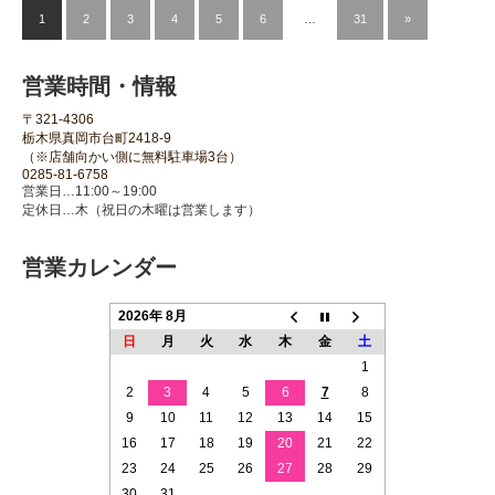
1
2
3
4
5
6
…
31
»
営業時間・情報
〒321-4306
栃木県真岡市台町2418-9
（※店舗向かい側に無料駐車場3台）
0285-81-6758
営業日…11:00～19:00
定休日…木（祝日の木曜は営業します）
営業カレンダー
2026年 8月
日
月
火
水
木
金
土
1
2
3
4
5
6
7
8
9
10
11
12
13
14
15
16
17
18
19
20
21
22
23
24
25
26
27
28
29
30
31