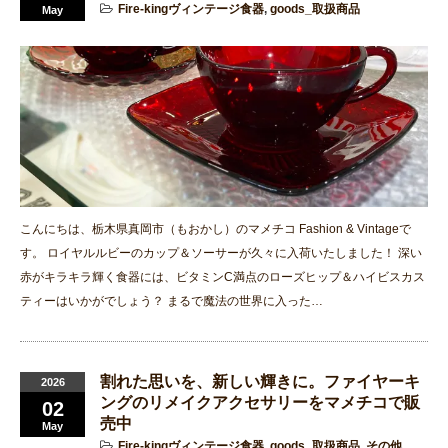
Fire-kingヴィンテージ食器
,
goods_取扱商品
May
こんにちは、栃木県真岡市（もおかし）のマメチコ Fashion & Vintageで
す。 ロイヤルルビーのカップ＆ソーサーが久々に入荷いたしました！ 深い
赤がキラキラ輝く食器には、ビタミンC満点のローズヒップ＆ハイビスカス
ティーはいかがでしょう？ まるで魔法の世界に入った…
割れた思いを、新しい輝きに。ファイヤーキ
2026
ングのリメイクアクセサリーをマメチコで販
02
売中
May
Fire-kingヴィンテージ食器
,
goods_取扱商品
,
その他