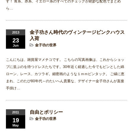
す！ 青系、赤系、イエロー系のすべてのチェックが絶妙な配色でまとめ
ら…
金子功さん時代のヴィンテージピンクハウス
2013
入荷
23
金子功の世界
Jun
こんにちは、雑貨屋マメチコです。 こちらの写真画像は、これからショッ
プに並ぶのを待つドレスたちです。30年近く経過した今でもピンとした綿
ローン、レース、カツラギ。細密画のような１ｍｍピンタック。 ご縁に恵
まれ、このたび80年代～のたいへん貴重な、デザイナー金子功さんが直接
手掛け…
自由とポリシー
2011
金子功の世界
19
May