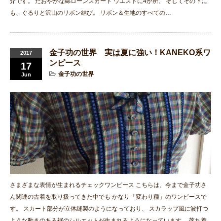
介です。 たおやかな綿ローンスカート ウエストに4か所、 そしてその下に
も、ぐるりと沢山のリボン結び。 リボン＆生地のすべての…
金子功の世界 実は夏に強い！KANEKO系ワ
2017
ンピース
17
金子功の世界
Jun
さまざまな表情が生まれるチェックワンピース こちらは、今まで金子功さ
ん関連の古着を取り扱ってきた中でも かなり「変わり種」のワンピースで
す。 スカート部分が立体縫製のようになっており、 スカラップ風に波打つ
ような動きのある裾のシルエットが生まれるようになっています。 落ち着