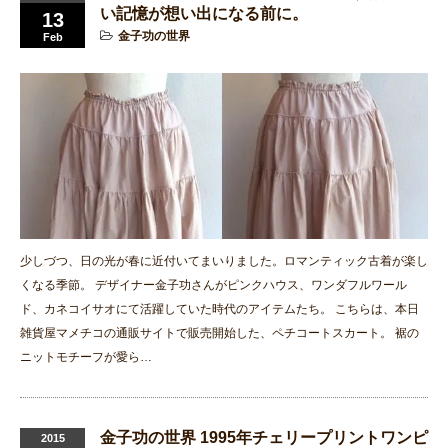
い記憶が想い出になる前に。
13
金子功の世界
Feb
少しづつ、日の光が春に近付いてまいりました。ロマンティック古着が楽し
くなる季節。 デザイナー金子功さんがピンクハウス、ワンダフルワール
ド、カネコイサオにて活躍していた時代のアイテムたち。 こちらは、本日
雑貨屋マメチコの通販サイトで販売開始した、ペチコートスカート。 裾の
ニットモチーフが愛ら…
金子功の世界 1995年チェリープリントワンピ
2015