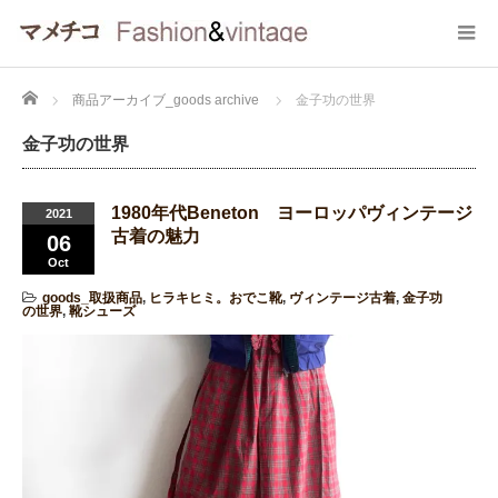
Home
商品アーカイブ_goods archive
金子功の世界
金子功の世界
1980年代Beneton ヨーロッパヴィンテージ
2021
古着の魅力
06
Oct
goods_取扱商品
,
ヒラキヒミ。おでこ靴
,
ヴィンテージ古着
,
金子功
の世界
,
靴シューズ