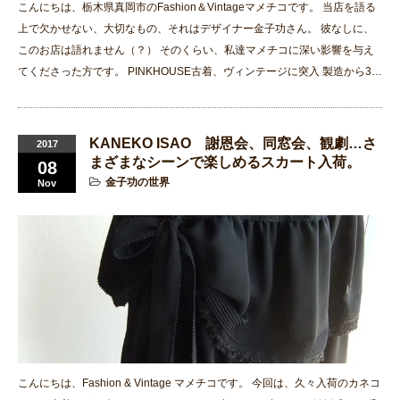
こんにちは、栃木県真岡市のFashion＆Vintageマメチコです。 当店を語る
上で欠かせない、大切なもの、それはデザイナー金子功さん。 彼なしに、
このお店は語れません（？） そのくらい、私達マメチコに深い影響を与え
てくださった方です。 PINKHOUSE古着、ヴィンテージに突入 製造から3…
KANEKO ISAO 謝恩会、同窓会、観劇…さ
2017
まざまなシーンで楽しめるスカート入荷。
08
金子功の世界
Nov
こんにちは、Fashion & Vintage マメチコです。 今回は、久々入荷のカネコ