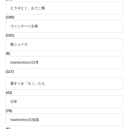
ヒラキヒミ。おでこ靴
(100)
ヴィンテージ古着
(191)
靴シューズ
(8)
mamechicoの日常
(117)
愛すべき「モノ」たち
(43)
日常
(78)
mamechico豆知識
(6)