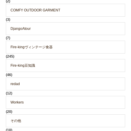
(2)
COMFY OUTDOOR GARMENT
(3)
DjangoAtour
(7)
Fire-kingヴィンテージ食器
(245)
Fire-king豆知識
(46)
redad
(12)
Workers
(20)
その他
(10)