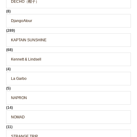
DECHO（帽子）
(8)
DjangoAtour
(289)
KAPTAIN SUNSHINE
(68)
Kennett & Lindsell
(4)
La Garbo
(5)
NAPRON
(14)
NOMAD
(11)
STRANGE TRIP