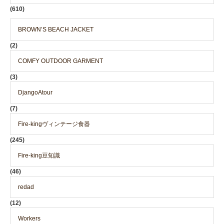
(610)
BROWN’S BEACH JACKET
(2)
COMFY OUTDOOR GARMENT
(3)
DjangoAtour
(7)
Fire-kingヴィンテージ食器
(245)
Fire-king豆知識
(46)
redad
(12)
Workers