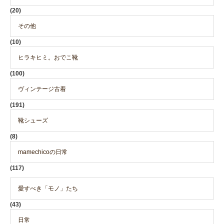
(20)
その他
(10)
ヒラキヒミ。おでこ靴
(100)
ヴィンテージ古着
(191)
靴シューズ
(8)
mamechicoの日常
(117)
愛すべき「モノ」たち
(43)
日常