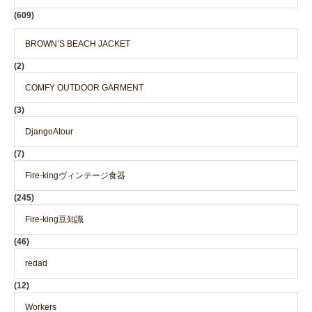
(609)
BROWN’S BEACH JACKET
(2)
COMFY OUTDOOR GARMENT
(3)
DjangoAtour
(7)
Fire-kingヴィンテージ食器
(245)
Fire-king豆知識
(46)
redad
(12)
Workers