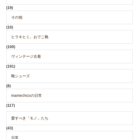
(19)
その他
(10)
ヒラキヒミ。おでこ靴
(100)
ヴィンテージ古着
(191)
靴シューズ
(8)
mamechicoの日常
(117)
愛すべき「モノ」たち
(43)
日常