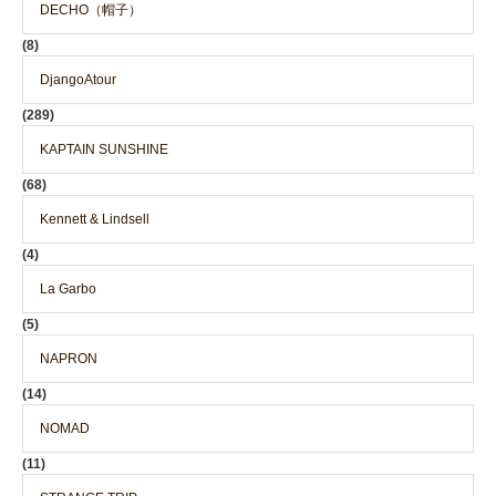
DECHO（帽子）
(8)
DjangoAtour
(289)
KAPTAIN SUNSHINE
(68)
Kennett & Lindsell
(4)
La Garbo
(5)
NAPRON
(14)
NOMAD
(11)