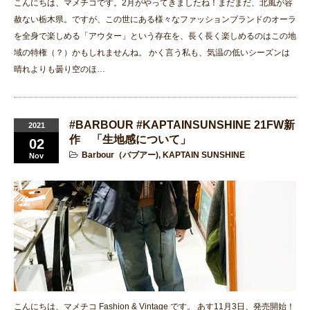
こんにちは、マメチコです。2月がやってきましたね！まだまだ、北風が容
赦ない栃木県。ですが、この世にある様々なファッションブランドのオーラ
を全身で楽しめる「アウター」という存在を、長く長く楽しめるのはこの地
域の特権（？）かもしれませんね。 かく言う私も、気温の低いシーズンは
晴れよりも曇り空のほ…
#BARBOUR #KAPTAINSUNSHINE 21FW新
2021
作 「生地感について」
02
Barbour（バブアー)
,
KAPTAIN SUNSHINE
Nov
こんにちは、マメチコ Fashion & Vintage です。 あす11月3日、発売開始！