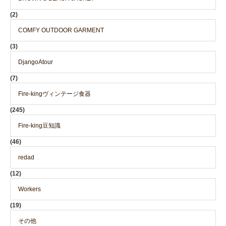
(2)
COMFY OUTDOOR GARMENT
(3)
DjangoAtour
(7)
Fire-kingヴィンテージ食器
(245)
Fire-king豆知識
(46)
redad
(12)
Workers
(19)
その他