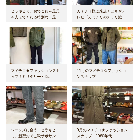
ヒラキヒミ。おでこ靴～足元
カミナリ様ご来店！とちぎテ
を支えてくれる特別な一足…
レビ「カミナリのチャリ旅…
マメチコ★ファッションスナ
11月のマメチコ☆ファッショ
ップ！ミリタリーとDja…
ンスナップ
ジーンズに合う！ヒラキヒ
9月のマメチコ★ファッション
ミ。新型おでこ靴サボサン
スナップ「1980年代…