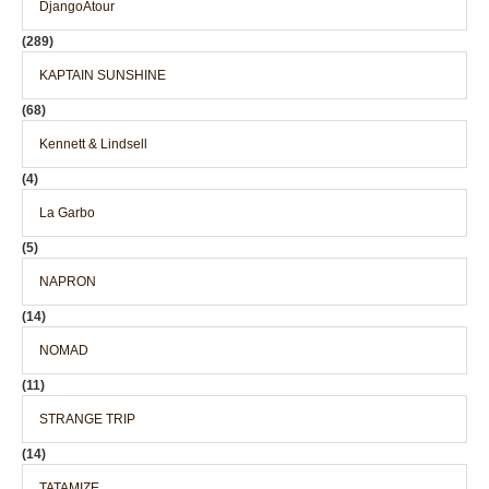
DjangoAtour
(289)
KAPTAIN SUNSHINE
(68)
Kennett & Lindsell
(4)
La Garbo
(5)
NAPRON
(14)
NOMAD
(11)
STRANGE TRIP
(14)
TATAMIZE