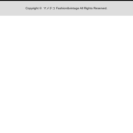
Copyright ©
マメチコ Fashion&vintage
All Rights Reserved.