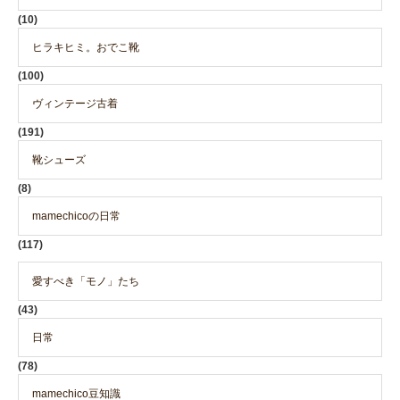
(10)
ヒラキヒミ。おでこ靴
(100)
ヴィンテージ古着
(191)
靴シューズ
(8)
mamechicoの日常
(117)
愛すべき「モノ」たち
(43)
日常
(78)
mamechico豆知識