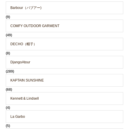
Barbour（バブアー)
(9)
COMFY OUTDOOR GARMENT
(49)
DECHO（帽子）
(8)
DjangoAtour
(289)
KAPTAIN SUNSHINE
(68)
Kennett & Lindsell
(4)
La Garbo
(5)