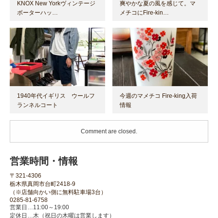
KNOX New Yorkヴィンテージ
爽やかな夏の風を感じて。マ
ボーターハッ…
メチコにFire-kin…
1940年代イギリス ウールフ
今週のマメチコ Fire-king入荷
ランネルコート
情報
Comment are closed.
営業時間・情報
〒321-4306
栃木県真岡市台町2418-9
（※店舗向かい側に無料駐車場3台）
0285-81-6758
営業日…11:00～19:00
定休日…木（祝日の木曜は営業します）