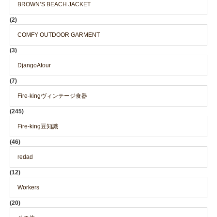
BROWN’S BEACH JACKET
(2)
COMFY OUTDOOR GARMENT
(3)
DjangoAtour
(7)
Fire-kingヴィンテージ食器
(245)
Fire-king豆知識
(46)
redad
(12)
Workers
(20)