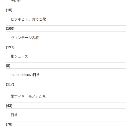
その他
(10)
ヒラキヒミ。おでこ靴
(100)
ヴィンテージ古着
(191)
靴シューズ
(8)
mamechicoの日常
(117)
愛すべき「モノ」たち
(43)
日常
(78)