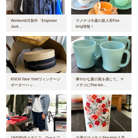
Workers8月新作「Engineer
マメチコ今週の新入荷Fire-
Jack…
king情報！
KNOX New Yorkヴィンテージ
爽やかな夏の風を感じて。マ
ボーターハッ…
メチコにFire-kin…
1940年代イギリス ウールフ
今週のマメチコ Fire-king入荷