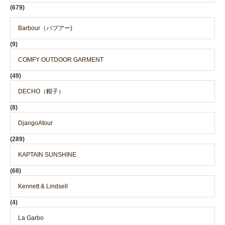
(679)
Barbour（バブアー)
(9)
COMFY OUTDOOR GARMENT
(49)
DECHO（帽子）
(8)
DjangoAtour
(289)
KAPTAIN SUNSHINE
(68)
Kennett & Lindsell
(4)
La Garbo