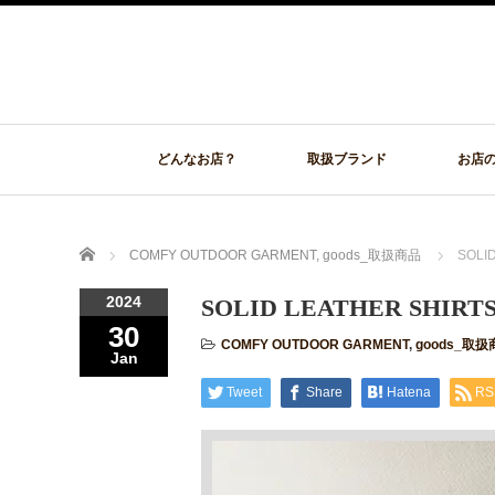
どんなお店？
取扱ブランド
お店
Home
COMFY OUTDOOR GARMENT
,
goods_取扱商品
SOLI
2024
SOLID LEATHER SHIRT
30
COMFY OUTDOOR GARMENT
,
goods_取扱
Jan
Tweet
Share
Hatena
RS