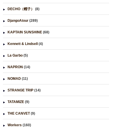
DECHO（帽子）
(8)
DjangoAtour
(289)
KAPTAIN SUNSHINE
(68)
Kennett & Lindsell
(4)
La Garbo
(5)
NAPRON
(14)
NOMAD
(11)
STRANGE TRIP
(14)
TATAMIZE
(9)
THE CANVET
(9)
Workers
(160)