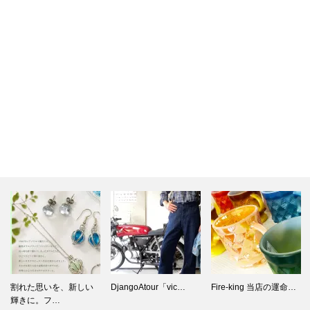
DjangoAtour「vic…
Fire-king 当店の運命…
Fire-kingディナープ
レ…