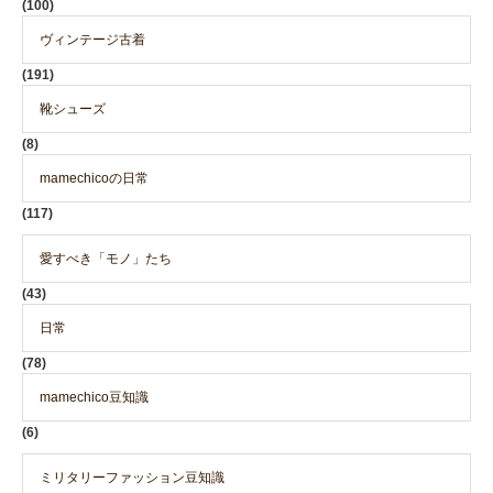
(100)
ヴィンテージ古着
(191)
靴シューズ
(8)
mamechicoの日常
(117)
愛すべき「モノ」たち
(43)
日常
(78)
mamechico豆知識
(6)
ミリタリーファッション豆知識