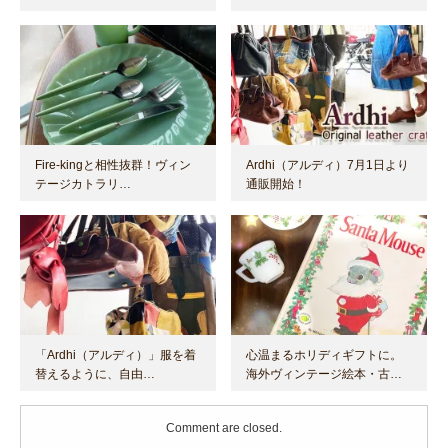
Fire-kingと相性抜群！ヴィン
Ardhi（アルディ）7月1日より
テージカトラリ…
通販開始！
「Ardhi（アルディ）」服を着
心温まるホリディギフトに。
替えるように、自由…
海外ヴィンテージ絵本・古…
Comment are closed.