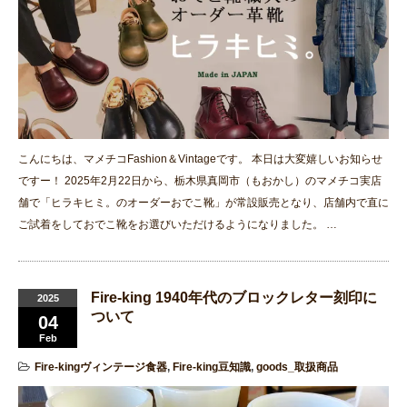
こんにちは、マメチコFashion＆Vintageです。 本日は大変嬉しいお知らせ
ですー！ 2025年2月22日から、栃木県真岡市（もおかし）のマメチコ実店
舗で「ヒラキヒミ。のオーダーおでこ靴」が常設販売となり、店舗内で直に
ご試着をしておでこ靴をお選びいただけるようになりました。 …
Fire-king 1940年代のブロックレター刻印に
2025
ついて
04
Feb
Fire-kingヴィンテージ食器
,
Fire-king豆知識
,
goods_取扱商品