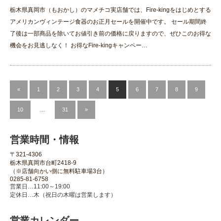
栃木県真岡市（もおかし）のマメチコ実店舗では、Fire-kingをはじめとする
アメリカンヴィンテージ食器のお正月セールを開催中です。 セール期間終
了後は一部商品を除いてお値引き前の価格に戻りますので、ぜひこのお得な
機会をお見逃しなく！ お得なFire-kingキャンペー…
«
1
2
3
4
5
6
7
8
9
10
…
31
»
営業時間・情報
〒321-4306
栃木県真岡市台町2418-9
（※店舗向かい側に無料駐車場3台）
0285-81-6758
営業日…11:00～19:00
定休日…木（祝日の木曜は営業します）
営業カレンダー