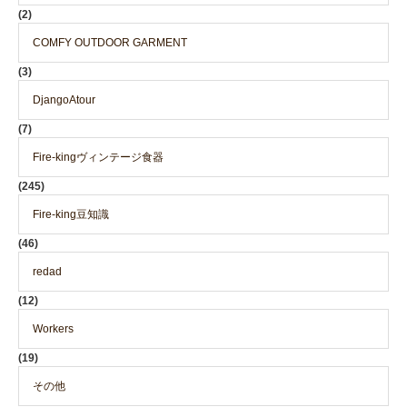
(2)
COMFY OUTDOOR GARMENT
(3)
DjangoAtour
(7)
Fire-kingヴィンテージ食器
(245)
Fire-king豆知識
(46)
redad
(12)
Workers
(19)
その他