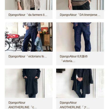
DjangoAtour「da farmers li…
DjangoAtour「DA linenjerse…
DjangoAtour「victorians fo…
DjangoAtour 6月新作
「victoria…
DjangoAtour
DjangoAtour
ANOTHERLINE「c…
ANOTHERLINE「ク…