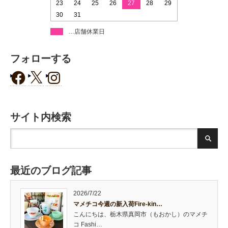
23
24
25
26
27
28
29
30
31
…店舗休業日
フォローする
サイト内検索
最近のブログ記事
2026/7/22
マメチコ今週の新入荷Fire-kin…
こんにちは、栃木県真岡市（もおかし）のマメチ
コ Fashi…