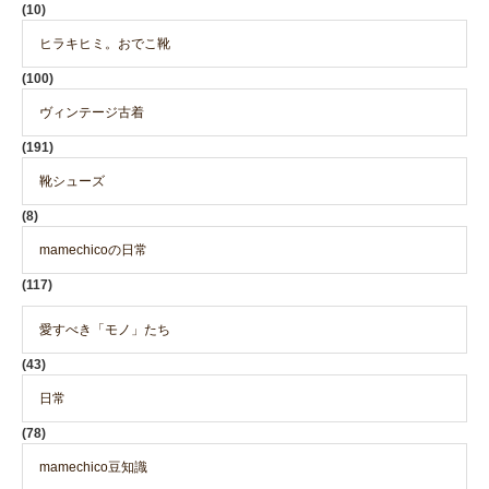
(10)
ヒラキヒミ。おでこ靴
(100)
ヴィンテージ古着
(191)
靴シューズ
(8)
mamechicoの日常
(117)
愛すべき「モノ」たち
(43)
日常
(78)
mamechico豆知識