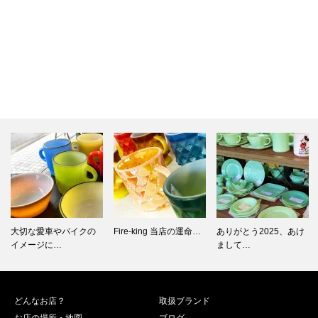
Fire-king 当店の運命…
ありがとう2025、あけ
Fire-king 1960年…
まして…
どんなお店？
取扱ブランド
お店の場所・地図
ブログ