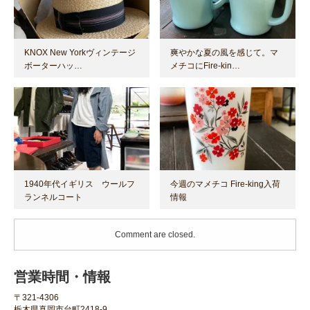
KNOX New Yorkヴィンテージ
爽やかな夏の風を感じて。マ
ボーターハッ…
メチコにFire-kin…
1940年代イギリス ウールフ
今週のマメチコ Fire-king入荷
ランネルコート
情報
Comment are closed.
営業時間・情報
〒321-4306
栃木県真岡市台町2418-9