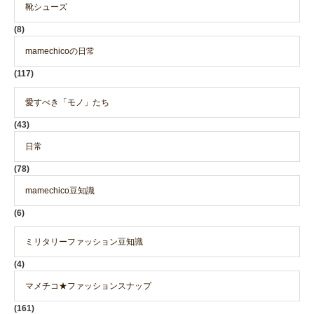
靴シューズ
(8)
mamechicoの日常
(117)
愛すべき「モノ」たち
(43)
日常
(78)
mamechico豆知識
(6)
ミリタリーファッション豆知識
(4)
マメチコ★ファッションスナップ
(161)