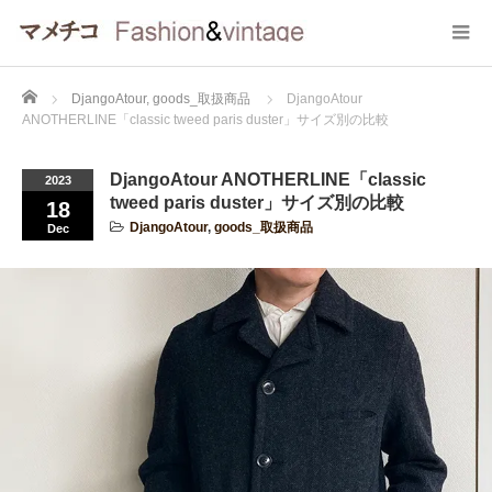
Home
DjangoAtour
,
goods_取扱商品
DjangoAtour
ANOTHERLINE「classic tweed paris duster」サイズ別の比較
DjangoAtour ANOTHERLINE「classic
2023
tweed paris duster」サイズ別の比較
18
DjangoAtour
,
goods_取扱商品
Dec