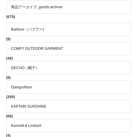
商品アーカイブ_goods archive
(679)
Barbour（バブアー)
(9)
COMFY OUTDOOR GARMENT
(49)
DECHO（帽子）
(8)
DjangoAtour
(289)
KAPTAIN SUNSHINE
(68)
Kennett & Lindsell
(4)