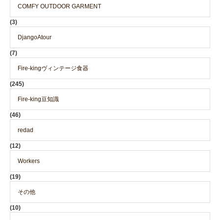
COMFY OUTDOOR GARMENT
(3)
DjangoAtour
(7)
Fire-kingヴィンテージ食器
(245)
Fire-king豆知識
(46)
redad
(12)
Workers
(19)
その他
(10)