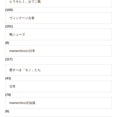
ヒラキヒミ。おでこ靴
(100)
ヴィンテージ古着
(191)
靴シューズ
(8)
mamechicoの日常
(117)
愛すべき「モノ」たち
(43)
日常
(78)
mamechico豆知識
(6)