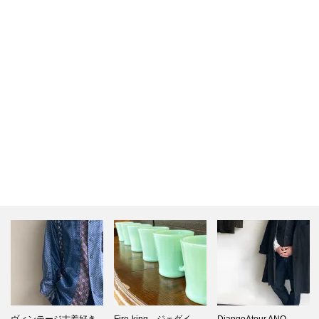
Fire-king ジェダイ
DjangoAtour ANO…
Fire-king 1950年…