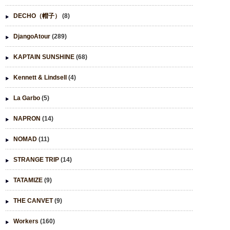
DECHO（帽子）
(8)
DjangoAtour
(289)
KAPTAIN SUNSHINE
(68)
Kennett & Lindsell
(4)
La Garbo
(5)
NAPRON
(14)
NOMAD
(11)
STRANGE TRIP
(14)
TATAMIZE
(9)
THE CANVET
(9)
Workers
(160)