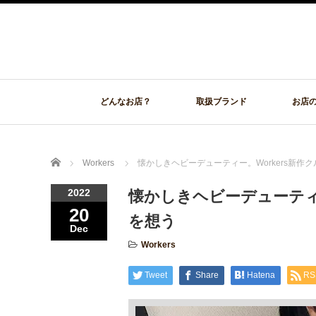
どんなお店？
取扱ブランド
お店
Home
Workers
懐かしきヘビーデューティー。Workers新作
2022
懐かしきヘビーデューティー
20
を想う
Dec
Workers
Tweet
Share
Hatena
RS