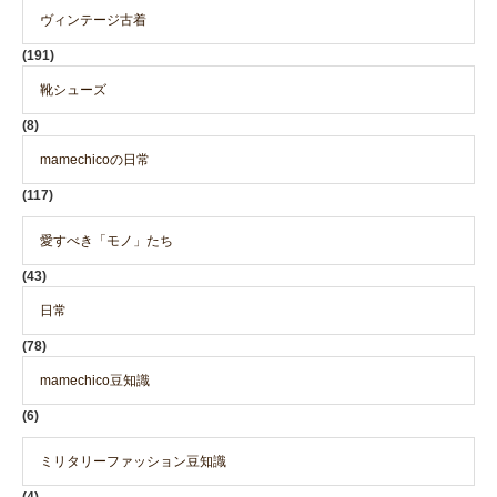
ヴィンテージ古着
(191)
靴シューズ
(8)
mamechicoの日常
(117)
愛すべき「モノ」たち
(43)
日常
(78)
mamechico豆知識
(6)
ミリタリーファッション豆知識
(4)