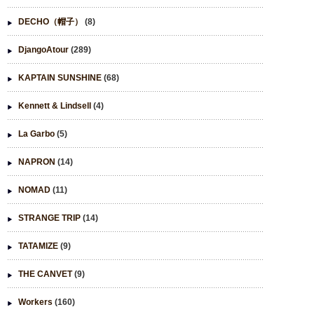
DECHO（帽子）
(8)
DjangoAtour
(289)
KAPTAIN SUNSHINE
(68)
Kennett & Lindsell
(4)
La Garbo
(5)
NAPRON
(14)
NOMAD
(11)
STRANGE TRIP
(14)
TATAMIZE
(9)
THE CANVET
(9)
Workers
(160)