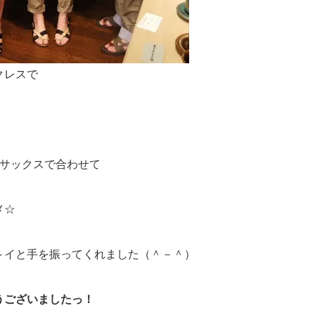
クレスで
×サックスで合わせて
メ☆
～イと手を振ってくれました（＾－＾）
うございましたっ！