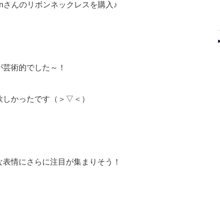
inさんのリボンネックレスを購入♪
が芸術的でした～！
欲しかったです（＞▽＜）
な表情にさらに注目が集まりそう！