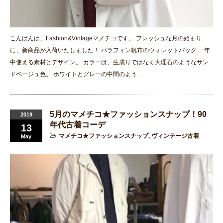
こんばんは、Fashion&Vintageマメチコです。 フレッシュな月の始まり
に、新商品が入荷いたしました！ パラフィン帆布のウォレットバッグ 一年
中使える素材とデザイン。 カラーは、生成りではなく大理石のようなサン
ドベージュ色。 ホワイトとグレーの中間のよう…
5月のマメチコ★ファッションスナップ！90
2019
年代古着コーデ
13
マメチコ★ファッションスナップ
,
ヴィンテージ古着
May