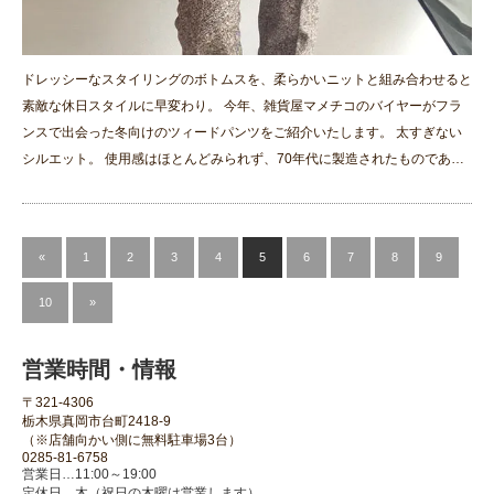
ドレッシーなスタイリングのボトムスを、柔らかいニットと組み合わせると
素敵な休日スタイルに早変わり。 今年、雑貨屋マメチコのバイヤーがフラ
ンスで出会った冬向けのツィードパンツをご紹介いたします。 太すぎない
シルエット。 使用感はほとんどみられず、70年代に製造されたものであ…
«
1
2
3
4
5
6
7
8
9
10
»
営業時間・情報
〒321-4306
栃木県真岡市台町2418-9
（※店舗向かい側に無料駐車場3台）
0285-81-6758
営業日…11:00～19:00
定休日…木（祝日の木曜は営業します）