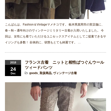
こんばんは、Fashion＆Vintageマメチコです。 栃木県真岡市の実店舗に、
春～秋～通年向けのヴィンテージミリタリー古着が入荷いたしました。 今
回は、女性にも着ていただけるユニセックスアイテムとしてご提案できるサ
イジングも多数！ 全体的に、状態もとても綺麗です。 …
フランス古着 ニットと相性ばつぐんウール
2018
ツィードパンツ
24
goods_取扱商品
,
ヴィンテージ古着
Dec