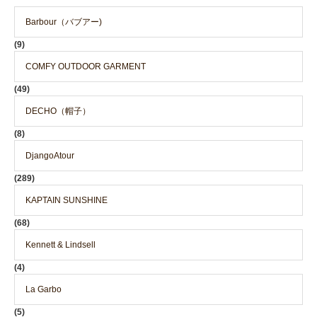
Barbour（バブアー)
(9)
COMFY OUTDOOR GARMENT
(49)
DECHO（帽子）
(8)
DjangoAtour
(289)
KAPTAIN SUNSHINE
(68)
Kennett & Lindsell
(4)
La Garbo
(5)