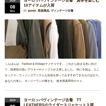
ヨーロッパヴィンテージ古着 真冬を楽しむ
2019
10アイテムが入荷
08
goods_取扱商品
,
ヴィンテージ古着
Nov
こんばんは、Fashion＆Vintageマメチコです。 これから始まる冬に向け
て、防寒性の高いアウターやトップスが入荷しました。 特に今回は、ユニ
セックス～ウィメンズアイテムも自信を持っておすすめできるものばかり。
あなたの冬に、オンリーワンの輝きを。 栃木県真岡市のマメ…
ヨーロッパヴィンテージ古着 TT
2019
LEATHERSのライダースジャケット入荷。