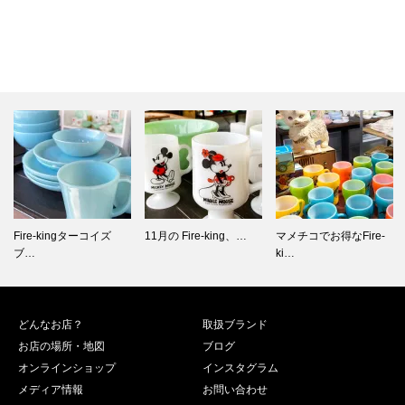
Fire-kingターコイズ
11月の Fire-king、…
マメチコでお得なFire-
ブ…
ki…
どんなお店？
取扱ブランド
お店の場所・地図
ブログ
オンラインショップ
インスタグラム
メディア情報
お問い合わせ