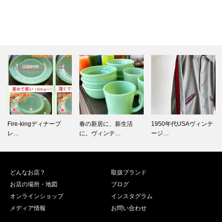
春の新居に、新生活
1950年代USAヴィンテ
春のヨーロッパヴィン
に。ヴィンテ…
ージ…
テージ古着…
どんなお店？
取扱ブランド
お店の場所・地図
ブログ
オンラインショップ
インスタグラム
メディア情報
お問い合わせ