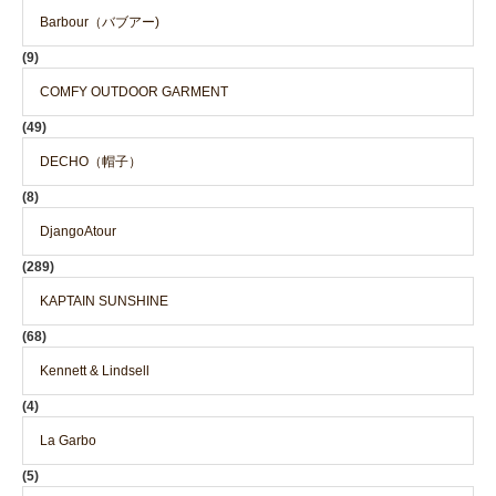
Barbour（バブアー)
(9)
COMFY OUTDOOR GARMENT
(49)
DECHO（帽子）
(8)
DjangoAtour
(289)
KAPTAIN SUNSHINE
(68)
Kennett & Lindsell
(4)
La Garbo
(5)