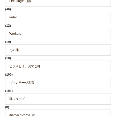
Fire-king豆知識
(46)
redad
(12)
Workers
(19)
その他
(10)
ヒラキヒミ。おでこ靴
(100)
ヴィンテージ古着
(191)
靴シューズ
(8)
mamechicoの日常