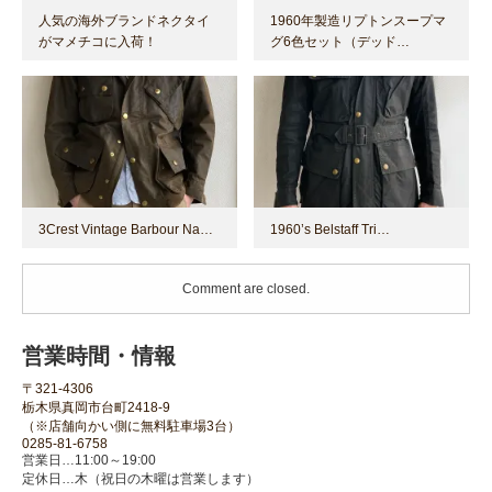
人気の海外ブランドネクタイ
1960年製造リプトンスープマ
がマメチコに入荷！
グ6色セット（デッド…
3Crest Vintage Barbour Na…
1960’s Belstaff Tri…
Comment are closed.
営業時間・情報
〒321-4306
栃木県真岡市台町2418-9
（※店舗向かい側に無料駐車場3台）
0285-81-6758
営業日…11:00～19:00
定休日…木（祝日の木曜は営業します）