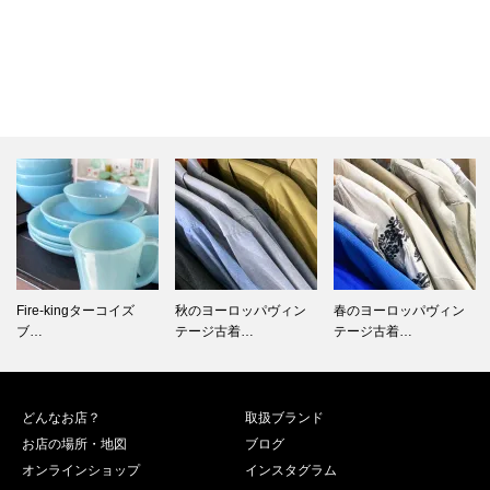
秋のヨーロッパヴィン
春のヨーロッパヴィン
Fire-king 1960～…
テージ古着…
テージ古着…
どんなお店？
取扱ブランド
お店の場所・地図
ブログ
オンラインショップ
インスタグラム