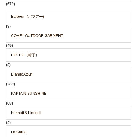
(679)
Barbour（バブアー)
(9)
COMFY OUTDOOR GARMENT
(49)
DECHO（帽子）
(8)
DjangoAtour
(289)
KAPTAIN SUNSHINE
(68)
Kennett & Lindsell
(4)
La Garbo