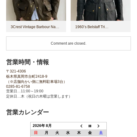
3Crest Vintage Barbour Na…
1960’s Belstaff Tri…
Comment are closed.
営業時間・情報
〒321-4306
栃木県真岡市台町2418-9
（※店舗向かい側に無料駐車場3台）
0285-81-6758
営業日…11:00～19:00
定休日…木（祝日の木曜は営業します）
営業カレンダー
2026年 8月
日
月
火
水
木
金
土