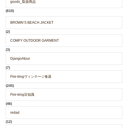
goods_取扱商品
(610)
BROWN’S BEACH JACKET
(2)
COMFY OUTDOOR GARMENT
(3)
DjangoAtour
(7)
Fire-kingヴィンテージ食器
(245)
Fire-king豆知識
(46)
redad
(12)