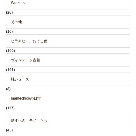
Workers
(20)
その他
(10)
ヒラキヒミ。おでこ靴
(100)
ヴィンテージ古着
(191)
靴シューズ
(8)
mamechicoの日常
(117)
愛すべき「モノ」たち
(43)