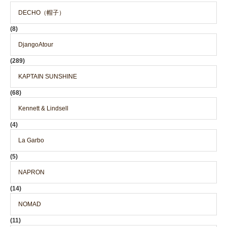
DECHO（帽子）
(8)
DjangoAtour
(289)
KAPTAIN SUNSHINE
(68)
Kennett & Lindsell
(4)
La Garbo
(5)
NAPRON
(14)
NOMAD
(11)