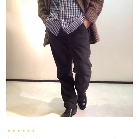
＊＊＊＊＊＊