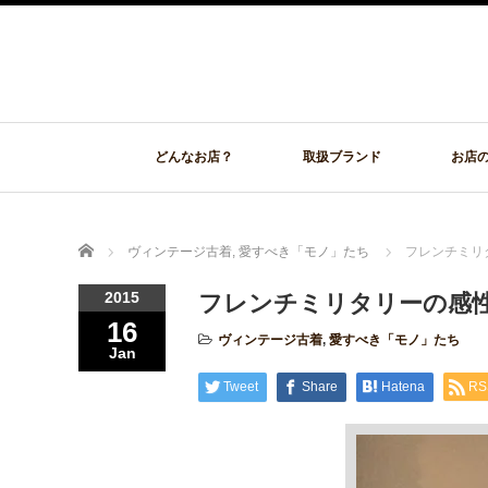
どんなお店？
取扱ブランド
お店
Home
ヴィンテージ古着
,
愛すべき「モノ」たち
フレンチミリ
2015
フレンチミリタリーの感
16
ヴィンテージ古着
,
愛すべき「モノ」たち
Jan
Tweet
Share
Hatena
RS