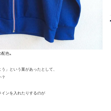
の配色〟
よう」という案があったとして、
か？
ラインを入れたりするのが