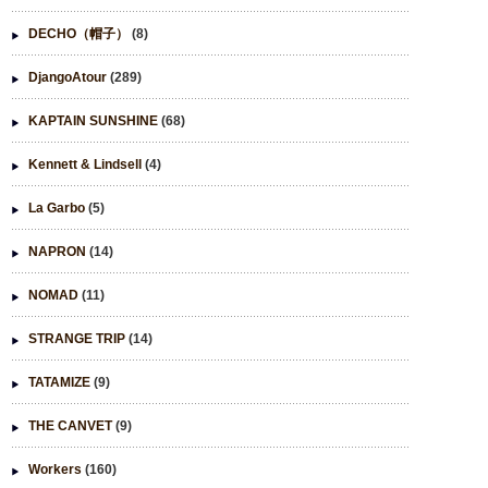
DECHO（帽子）
(8)
DjangoAtour
(289)
KAPTAIN SUNSHINE
(68)
Kennett & Lindsell
(4)
La Garbo
(5)
NAPRON
(14)
NOMAD
(11)
STRANGE TRIP
(14)
TATAMIZE
(9)
THE CANVET
(9)
Workers
(160)