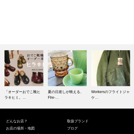
夏の日差しが映える、
Workersのフライトジャ
心温まるホリディギフ
FIre-…
ケ…
トに。海外…
どんなお店？
取扱ブランド
お店の場所・地図
ブログ