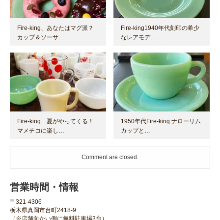
Fire-king、あなたはマグ派？
Fire-king1940年代刻印の希少
カップ＆ソーサ…
なレアモデ…
Fire-king 夏がやってくる！
1950年代Fire-king ナローリム
マメチコに楽し…
カップと…
Comment are closed.
営業時間・情報
〒321-4306
栃木県真岡市台町2418-9
（※店舗向かい側に無料駐車場3台）