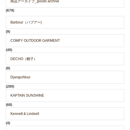
商品アーカイブ_goods archive
(679)
Barbour（バブアー)
(9)
COMFY OUTDOOR GARMENT
(49)
DECHO（帽子）
(8)
DjangoAtour
(289)
KAPTAIN SUNSHINE
(68)
Kennett & Lindsell
(4)