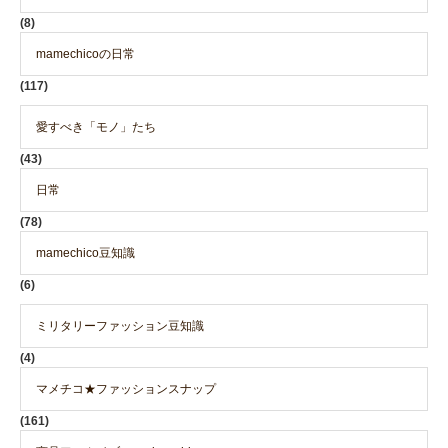
(8)
mamechicoの日常
(117)
愛すべき「モノ」たち
(43)
日常
(78)
mamechico豆知識
(6)
ミリタリーファッション豆知識
(4)
マメチコ★ファッションスナップ
(161)