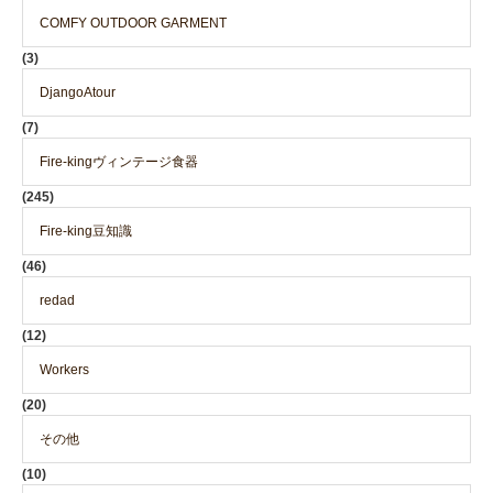
COMFY OUTDOOR GARMENT
(3)
DjangoAtour
(7)
Fire-kingヴィンテージ食器
(245)
Fire-king豆知識
(46)
redad
(12)
Workers
(20)
その他
(10)