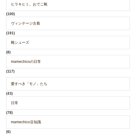
ヒラキヒミ。おでこ靴
(100)
ヴィンテージ古着
(191)
靴シューズ
(8)
mamechicoの日常
(117)
愛すべき「モノ」たち
(43)
日常
(78)
mamechico豆知識
(6)