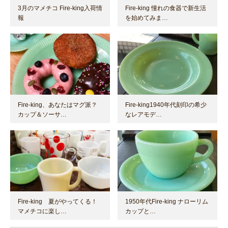
3月のマメチコ Fire-king入荷情
Fire-king 憧れの食器で新生活
報
を始めてみま…
Fire-king、あなたはマグ派？
Fire-king1940年代刻印の希少
カップ＆ソーサ…
なレアモデ…
Fire-king 夏がやってくる！
1950年代Fire-king ナローリム
マメチコに楽し…
カップと…