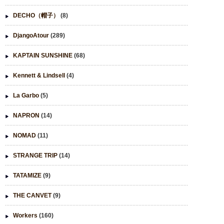
DECHO（帽子）
(8)
DjangoAtour
(289)
KAPTAIN SUNSHINE
(68)
Kennett & Lindsell
(4)
La Garbo
(5)
NAPRON
(14)
NOMAD
(11)
STRANGE TRIP
(14)
TATAMIZE
(9)
THE CANVET
(9)
Workers
(160)