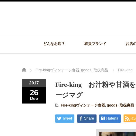
どんなお店？
取扱ブランド
お店
Home
Fire-kingヴィンテージ食器
,
goods_取扱商品
Fire-
2017
Fire-king お汁粉
26
ージマグ
Dec
Fire-kingヴィンテージ食器
,
goods_取扱商品
Tweet
Share
Hatena
RS