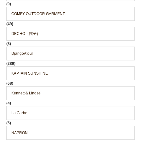
(9)
COMFY OUTDOOR GARMENT
(49)
DECHO（帽子）
(8)
DjangoAtour
(289)
KAPTAIN SUNSHINE
(68)
Kennett & Lindsell
(4)
La Garbo
(5)
NAPRON