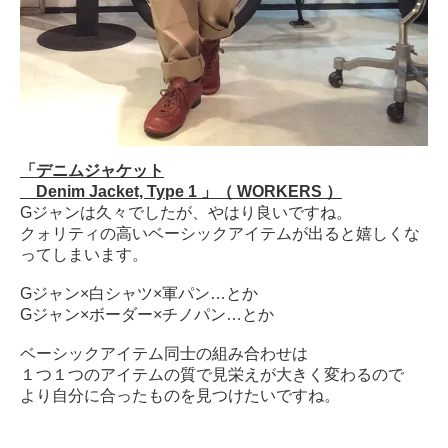
「デニムジャケット
Denim Jacket, Type 1
」（
WORKERS
）
G
ジャンは久々でしたが、やはり良いですね。
クォリティの高いベーシックアイテムが出ると嬉しくな
ってしまいます。
G
ジャン×白シャツ×軍パン…とか
G
ジャン×ボーダー×チノパン…とか
ベーシックアイテム同士の組み合わせは
１つ１つのアイテムの質で見栄えが大きく変わるので
より自分に合ったものを見つけたいですね。