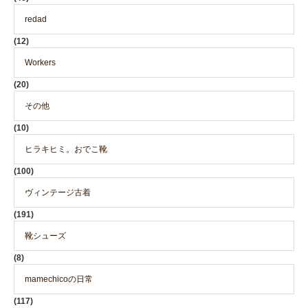
redad
(12)
Workers
(20)
その他
(10)
ヒラキヒミ。おでこ靴
(100)
ヴィンテージ古着
(191)
靴シューズ
(8)
mamechicoの日常
(117)