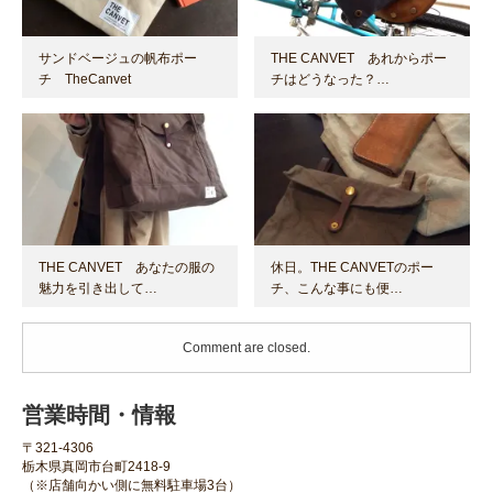
サンドベージュの帆布ポー
THE CANVET あれからポー
チ TheCanvet
チはどうなった？…
THE CANVET あなたの服の
休日。THE CANVETのポー
魅力を引き出して…
チ、こんな事にも便…
Comment are closed.
営業時間・情報
〒321-4306
栃木県真岡市台町2418-9
（※店舗向かい側に無料駐車場3台）