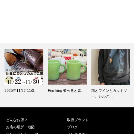
Fire-king 並べると素…
猫とワインとカットソ
Fire-king ヘビーマ
ー。シルク…
グ…
どんなお店？
取扱ブランド
お店の場所・地図
ブログ