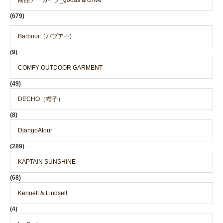
商品アーカイブ_goods archive
(679)
Barbour（バブアー)
(9)
COMFY OUTDOOR GARMENT
(49)
DECHO（帽子）
(8)
DjangoAtour
(289)
KAPTAIN SUNSHINE
(68)
Kennett & Lindsell
(4)