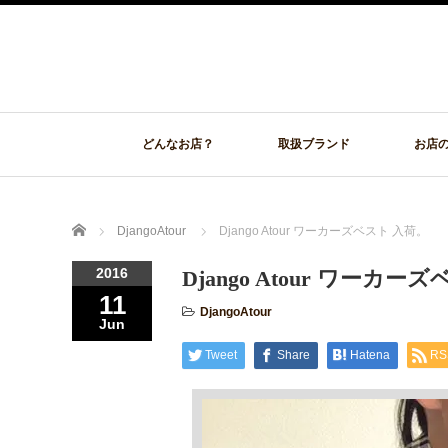
どんなお店？
取扱ブランド
お店
Home
DjangoAtour
Django Atour ワーカーズベスト 入荷。
2016
Django Atour ワーカー
11
DjangoAtour
Jun
Tweet
Share
Hatena
RS