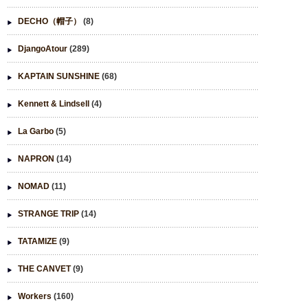
DECHO（帽子）
(8)
DjangoAtour
(289)
KAPTAIN SUNSHINE
(68)
Kennett & Lindsell
(4)
La Garbo
(5)
NAPRON
(14)
NOMAD
(11)
STRANGE TRIP
(14)
TATAMIZE
(9)
THE CANVET
(9)
Workers
(160)