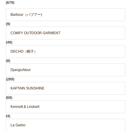
(679)
Barbour（バブアー)
(9)
COMFY OUTDOOR GARMENT
(49)
DECHO（帽子）
(8)
DjangoAtour
(289)
KAPTAIN SUNSHINE
(68)
Kennett & Lindsell
(4)
La Garbo