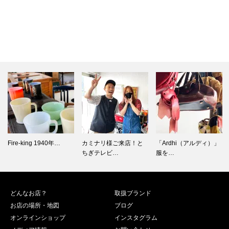
カミナリ様ご来店！と
「Ardhi（アルディ）」
Fire-kingとグラスベ
ちぎテレビ…
服を…
イ…
どんなお店？
取扱ブランド
お店の場所・地図
ブログ
オンラインショップ
インスタグラム