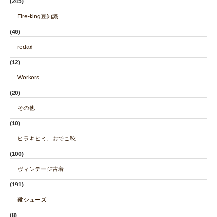
(245)
Fire-king豆知識
(46)
redad
(12)
Workers
(20)
その他
(10)
ヒラキヒミ。おでこ靴
(100)
ヴィンテージ古着
(191)
靴シューズ
(8)