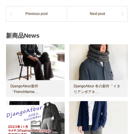
Previous post
Next post
新商品News
DjangoAtour新作
DjangoAtour 冬の新作「イタ
「Frenchfarme…
リアンボアネ…