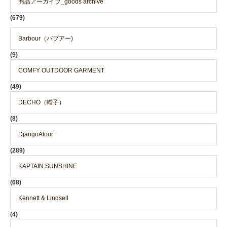
商品アーカイブ_goods archive
(679)
Barbour（バブアー)
(9)
COMFY OUTDOOR GARMENT
(49)
DECHO（帽子）
(8)
DjangoAtour
(289)
KAPTAIN SUNSHINE
(68)
Kennett & Lindsell
(4)