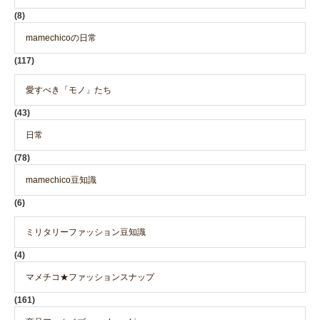
(8)
mamechicoの日常
(117)
愛すべき「モノ」たち
(43)
日常
(78)
mamechico豆知識
(6)
ミリタリーファッション豆知識
(4)
マメチコ★ファッションスナップ
(161)