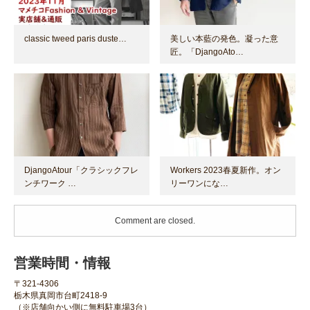
classic tweed paris duste…
美しい本藍の発色。凝った意
匠。「DjangoAto…
DjangoAtour「クラシックフレ
Workers 2023春夏新作。オン
ンチワーク …
リーワンにな…
Comment are closed.
営業時間・情報
〒321-4306
栃木県真岡市台町2418-9
（※店舗向かい側に無料駐車場3台）