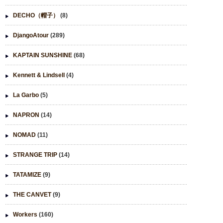
DECHO（帽子）
(8)
DjangoAtour
(289)
KAPTAIN SUNSHINE
(68)
Kennett & Lindsell
(4)
La Garbo
(5)
NAPRON
(14)
NOMAD
(11)
STRANGE TRIP
(14)
TATAMIZE
(9)
THE CANVET
(9)
Workers
(160)