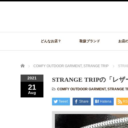
どんなお店？
取扱ブランド
お店
Home
COMFY OUTDOOR GARMENT
,
STRANGE TRIP
STR
2021
STRANGE TRIPの「レ
21
COMFY OUTDOOR GARMENT
,
STRANGE T
Aug
Tweet
Share
Hatena
RS