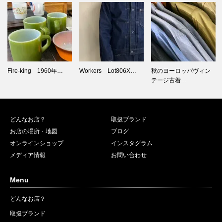
Workers Lot806X…
秋のヨーロッパヴィン
Fire-king デッドス
テージ古着…
ト…
どんなお店？
取扱ブランド
お店の場所・地図
ブログ
オンラインショップ
インスタグラム
メディア情報
お問い合わせ
Menu
どんなお店？
取扱ブランド