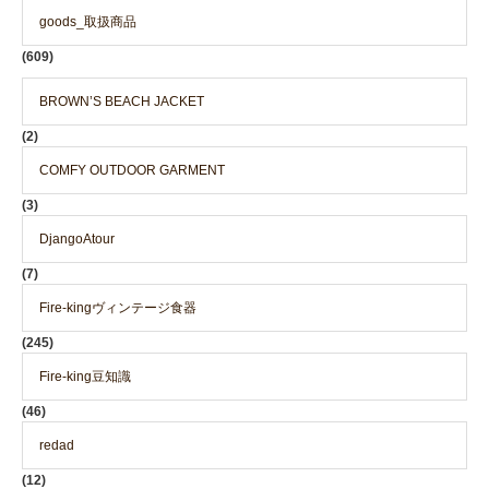
goods_取扱商品
(609)
BROWN’S BEACH JACKET
(2)
COMFY OUTDOOR GARMENT
(3)
DjangoAtour
(7)
Fire-kingヴィンテージ食器
(245)
Fire-king豆知識
(46)
redad
(12)