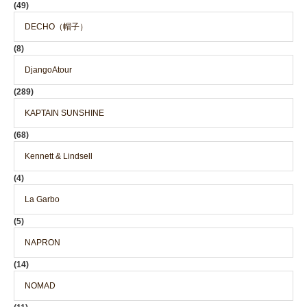
(49)
DECHO（帽子）
(8)
DjangoAtour
(289)
KAPTAIN SUNSHINE
(68)
Kennett & Lindsell
(4)
La Garbo
(5)
NAPRON
(14)
NOMAD