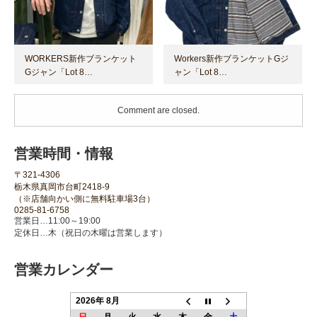
WORKERS新作ブランケット
Workers新作ブランケットGジ
Gジャン「Lot 8…
ャン「Lot 8…
Comment are closed.
営業時間・情報
〒321-4306
栃木県真岡市台町2418-9
（※店舗向かい側に無料駐車場3台）
0285-81-6758
営業日…11:00～19:00
定休日…木（祝日の木曜は営業します）
営業カレンダー
2026年 8月
日
月
火
水
木
金
土