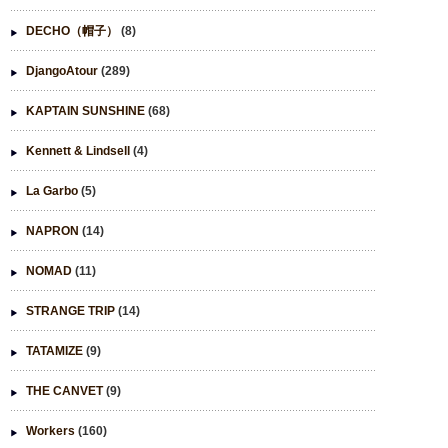
DECHO（帽子）
(8)
DjangoAtour
(289)
KAPTAIN SUNSHINE
(68)
Kennett & Lindsell
(4)
La Garbo
(5)
NAPRON
(14)
NOMAD
(11)
STRANGE TRIP
(14)
TATAMIZE
(9)
THE CANVET
(9)
Workers
(160)