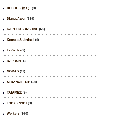
DECHO（帽子）
(8)
DjangoAtour
(289)
KAPTAIN SUNSHINE
(68)
Kennett & Lindsell
(4)
La Garbo
(5)
NAPRON
(14)
NOMAD
(11)
STRANGE TRIP
(14)
TATAMIZE
(9)
THE CANVET
(9)
Workers
(160)