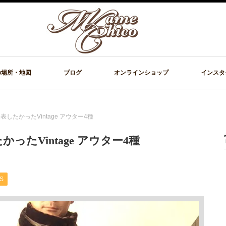
の場所・地図
ブログ
オンラインショップ
インスタ
したかったVintage アウター4種
たVintage アウター4種
S