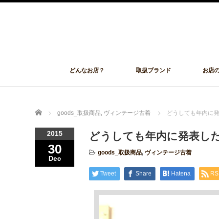
どんなお店？
取扱ブランド
お店
Home
goods_取扱商品
,
ヴィンテージ古着
どうしても年内に発表
2015
どうしても年内に発表したかっ
30
goods_取扱商品
,
ヴィンテージ古着
Dec
Tweet
Share
Hatena
RS