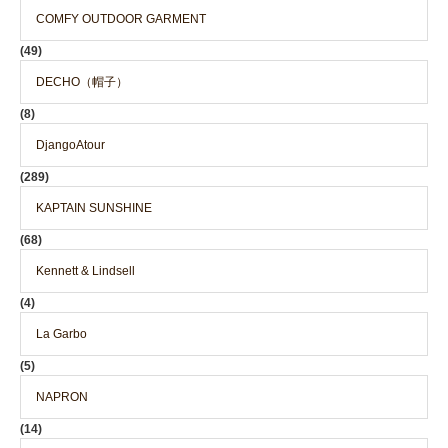
COMFY OUTDOOR GARMENT
(49)
DECHO（帽子）
(8)
DjangoAtour
(289)
KAPTAIN SUNSHINE
(68)
Kennett & Lindsell
(4)
La Garbo
(5)
NAPRON
(14)