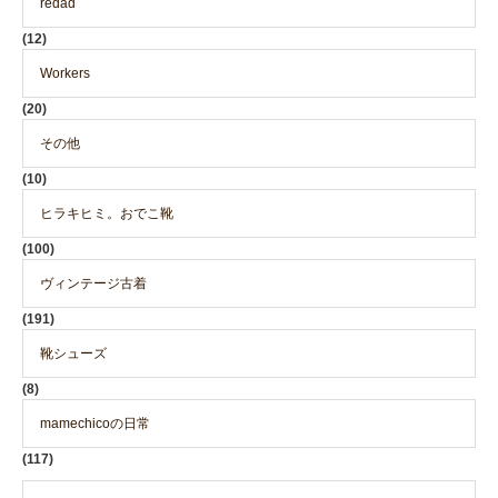
redad
(12)
Workers
(20)
その他
(10)
ヒラキヒミ。おでこ靴
(100)
ヴィンテージ古着
(191)
靴シューズ
(8)
mamechicoの日常
(117)