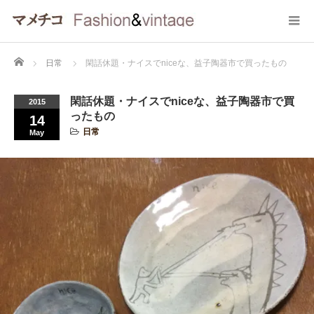
Home
日常
閑話休題・ナイスでniceな、益子陶器市で買ったもの
閑話休題・ナイスでniceな、益子陶器市で買
2015
ったもの
14
日常
May