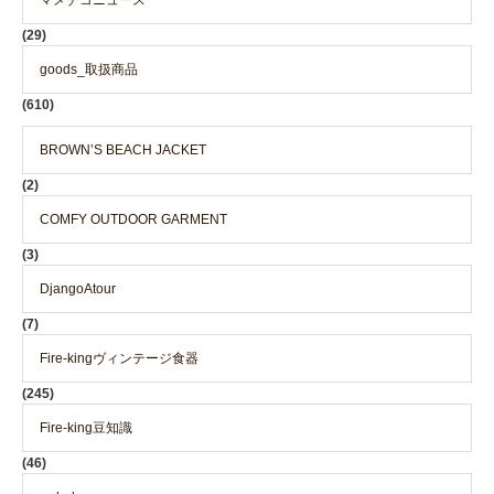
(29)
goods_取扱商品
(610)
BROWN’S BEACH JACKET
(2)
COMFY OUTDOOR GARMENT
(3)
DjangoAtour
(7)
Fire-kingヴィンテージ食器
(245)
Fire-king豆知識
(46)