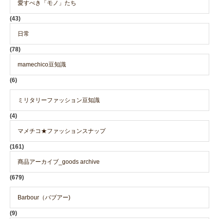
愛すべき「モノ」たち
(43)
日常
(78)
mamechico豆知識
(6)
ミリタリーファッション豆知識
(4)
マメチコ★ファッションスナップ
(161)
商品アーカイブ_goods archive
(679)
Barbour（バブアー)
(9)