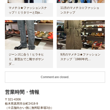
マメチコ★ファッションスナ
11月のマメチコ☆ファッショ
ップ！ミリタリーとDja…
ンスナップ
ジーンズに合う！ヒラキヒ
9月のマメチコ★ファッション
ミ。新型おでこ靴サボサン
スナップ「1980年代…
ダ…
Comment are closed.
営業時間・情報
〒321-4306
栃木県真岡市台町2418-9
（※店舗向かい側に無料駐車場3台）