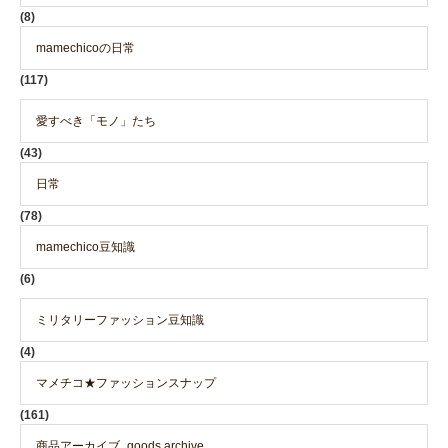
(8)
mamechicoの日常
(117)
愛すべき「モノ」たち
(43)
日常
(78)
mamechico豆知識
(6)
ミリタリーファッション豆知識
(4)
マメチコ★ファッションスナップ
(161)
商品アーカイブ_goods archive