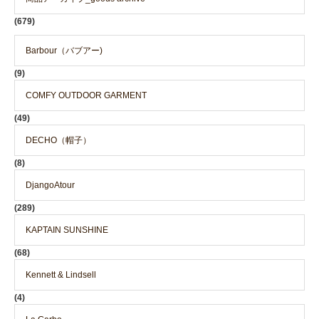
(679)
Barbour（バブアー)
(9)
COMFY OUTDOOR GARMENT
(49)
DECHO（帽子）
(8)
DjangoAtour
(289)
KAPTAIN SUNSHINE
(68)
Kennett & Lindsell
(4)