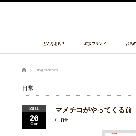
どんなお店？
取扱ブランド
お店
Home
Blog Archives
日常
2011
マメチコがやってくる前
26
日常
Oct