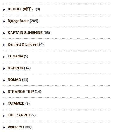
DECHO（帽子）
(8)
DjangoAtour
(289)
KAPTAIN SUNSHINE
(68)
Kennett & Lindsell
(4)
La Garbo
(5)
NAPRON
(14)
NOMAD
(11)
STRANGE TRIP
(14)
TATAMIZE
(9)
THE CANVET
(9)
Workers
(160)