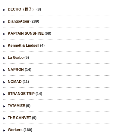
DECHO（帽子）
(8)
DjangoAtour
(289)
KAPTAIN SUNSHINE
(68)
Kennett & Lindsell
(4)
La Garbo
(5)
NAPRON
(14)
NOMAD
(11)
STRANGE TRIP
(14)
TATAMIZE
(9)
THE CANVET
(9)
Workers
(160)