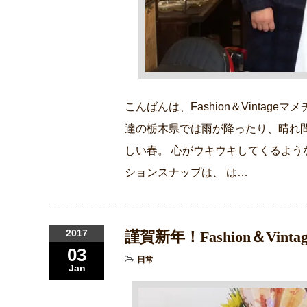
こんばんは、Fashion＆Vintag
達の栃木県では雨が降ったり、晴れ
しい春。 心がウキウキしてくるよう
ションスナップは、 は…
2017
謹賀新年！Fashion＆Vint
03
日常
Jan