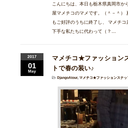
こんにちは、本日も栃木県真岡市から
屋マメチコのマメです。（＾－＾） 
もご好評のうちに終了し、 マメチコ
下手な私たちに代わって（？…
2017
マメチコ★ファッションスナ
01
トで春の装い♪
May
DjangoAtour
,
マメチコ★ファッションスナッ