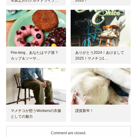
＆真之介のグルメドライブ…
2026！
Fire-king、あなたはマグ派？
ありがとう2024！あけまして
カップ＆ソーサ…
2025！マメチコ1…
マメチコが想うWorkersの衣服
謹賀新年！
としての魅力
Comment are closed.