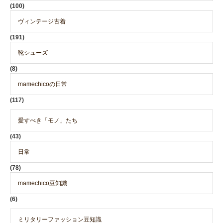
(100)
ヴィンテージ古着
(191)
靴シューズ
(8)
mamechicoの日常
(117)
愛すべき「モノ」たち
(43)
日常
(78)
mamechico豆知識
(6)
ミリタリーファッション豆知識