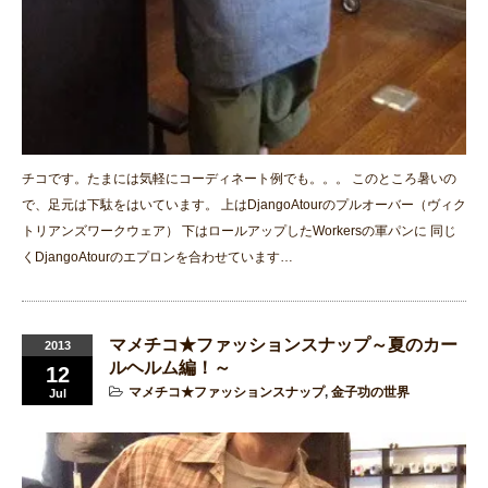
チコです。たまには気軽にコーディネート例でも。。。 このところ暑いの
で、足元は下駄をはいています。 上はDjangoAtourのプルオーバー（ヴィク
トリアンズワークウェア） 下はロールアップしたWorkersの軍パンに 同じ
くDjangoAtourのエプロンを合わせています…
マメチコ★ファッションスナップ～夏のカー
2013
ルヘルム編！～
12
マメチコ★ファッションスナップ
,
金子功の世界
Jul