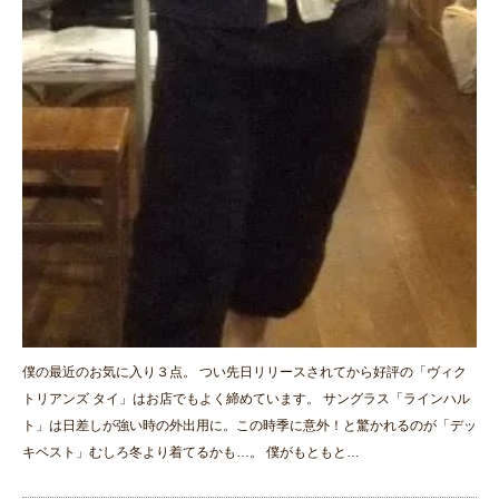
僕の最近のお気に入り３点。 つい先日リリースされてから好評の「ヴィク
トリアンズ タイ」はお店でもよく締めています。 サングラス「ラインハル
ト」は日差しが強い時の外出用に。この時季に意外！と驚かれるのが「デッ
キベスト」むしろ冬より着てるかも…。 僕がもともと…