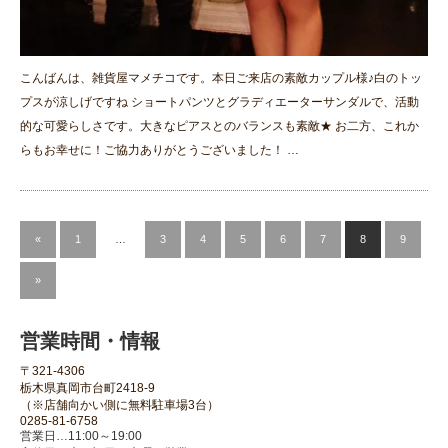
こんばんは、雑貨屋マメチコです。本日ご来店の素敵カップル様♪白のトッ
プスが涼しげですね ショートパンツとグラディエーターサンダルで、活動
的な可愛らしさです。大きなピアスとのバランスも素敵★ お二方、これか
らもお幸せに！ご協力ありがとうございました！ …
«
1
…
3
4
5
6
7
8
9
»
営業時間・情報
〒321-4306
栃木県真岡市台町2418-9
（※店舗向かい側に無料駐車場3台）
0285-81-6758
営業日…11:00～19:00