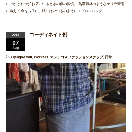
にでかけるのが お店にいるときの僕の習慣。 熱帯雨林のようなゲリラ豪雨
に備えて 傘を片手に、腰にはいつものようにエプロンバッグ。 …
コーディネイト例
2013
07
Aug
DjangoAtour
,
Workers
,
マメチコ★ファッションスナップ
,
日常