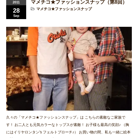
マメチコ★ファッションスナップ（第8回）
2011
マメチコ★ファッションスナップ
28
Sep
久々の「マメチコ★ファッションスナップ」は こちらの素敵なご家族で
す！ お二人とも元気カラーなトップスが素敵！ お子様も最高の笑顔♪ （胸
にはイリヤロンタン's フェルトブローチ♪） お買い物の間、私も一緒に絵本