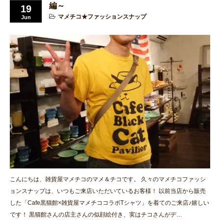
編～
19
マメチコ★ファッションスナップ
Jun
こんにちは、雑貨屋マメチコのマメ＆チコです。 久々のマメチコファッシ
ョンスナップは、いつもご来店いただいているお客様！ 以前当店から販売
した「Cafe黒猫館×雑貨屋マメチココラボTシャツ」を着てのご来店♪嬉しい
です！ 黒猫館さんの店主さんの似顔絵付き、実はチコさんがデ…