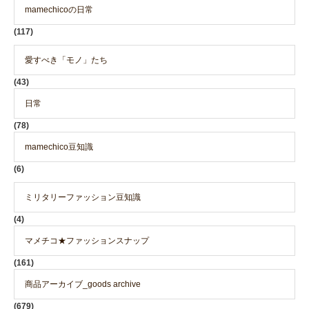
mamechicoの日常
(117)
愛すべき「モノ」たち
(43)
日常
(78)
mamechico豆知識
(6)
ミリタリーファッション豆知識
(4)
マメチコ★ファッションスナップ
(161)
商品アーカイブ_goods archive
(679)