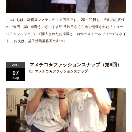
こんにちは、雑貨屋マメチコのマメ店長です。 20～21日も、沢山のお客様
のご来店、誠に有難うございます!!!!!!!! 昨日さくら市で開催された「ミュー
ジアムマルシェ」にて購入されたお洋服と、自作のストールでコーディネイ
ト。 お次は、益子焼陶芸作家の&nbs…
マメチコ★ファッションスナップ（第6回）
2011
マメチコ★ファッションスナップ
07
Aug