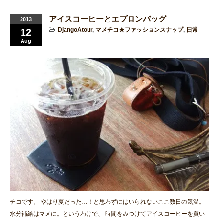
アイスコーヒーとエプロンバッグ
2013
DjangoAtour
,
マメチコ★ファッションスナップ
,
日常
12
Aug
チコです。 やはり夏だった…！と思わずにはいられないここ数日の気温。
水分補給はマメに。というわけで、 時間をみつけてアイスコーヒーを買い