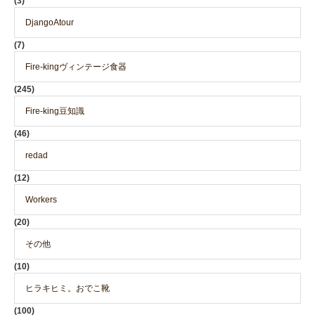
(3)
DjangoAtour
(7)
Fire-kingヴィンテージ食器
(245)
Fire-king豆知識
(46)
redad
(12)
Workers
(20)
その他
(10)
ヒラキヒミ。おでこ靴
(100)