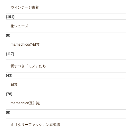
ヴィンテージ古着
(191)
靴シューズ
(8)
mamechicoの日常
(117)
愛すべき「モノ」たち
(43)
日常
(78)
mamechico豆知識
(6)
ミリタリーファッション豆知識