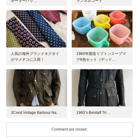
ボーターハッ…
ランネルコート
人気の海外ブランドネクタイ
1960年製造リプトンスープマ
がマメチコに入荷！
グ6色セット（デッド…
3Crest Vintage Barbour Na…
1960’s Belstaff Tri…
Comment are closed.