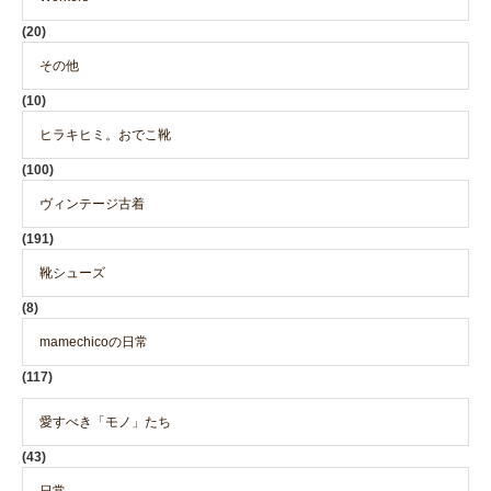
(20)
その他
(10)
ヒラキヒミ。おでこ靴
(100)
ヴィンテージ古着
(191)
靴シューズ
(8)
mamechicoの日常
(117)
愛すべき「モノ」たち
(43)
日常