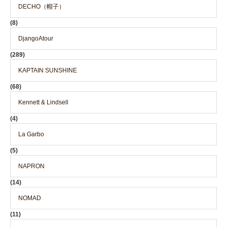
DECHO（帽子）
(8)
DjangoAtour
(289)
KAPTAIN SUNSHINE
(68)
Kennett & Lindsell
(4)
La Garbo
(5)
NAPRON
(14)
NOMAD
(11)