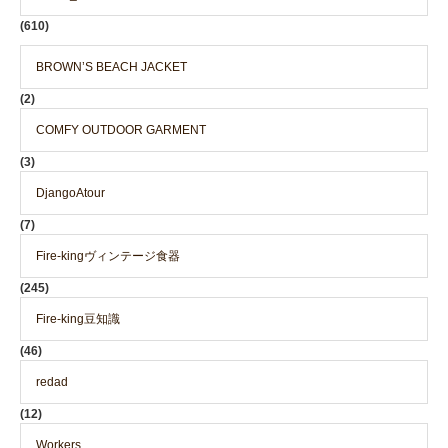
(610)
BROWN’S BEACH JACKET
(2)
COMFY OUTDOOR GARMENT
(3)
DjangoAtour
(7)
Fire-kingヴィンテージ食器
(245)
Fire-king豆知識
(46)
redad
(12)
Workers