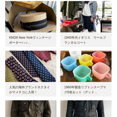
KNOX New Yorkヴィンテージ
1940年代イギリス ウールフ
ボーターハッ…
ランネルコート
人気の海外ブランドネクタイ
1960年製造リプトンスープマ
がマメチコに入荷！
グ6色セット（デッド…