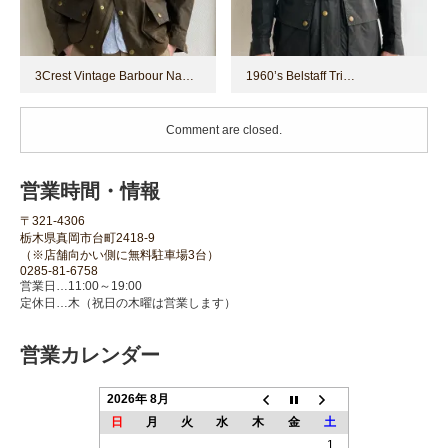
3Crest Vintage Barbour Na…
1960’s Belstaff Tri…
Comment are closed.
営業時間・情報
〒321-4306
栃木県真岡市台町2418-9
（※店舗向かい側に無料駐車場3台）
0285-81-6758
営業日…11:00～19:00
定休日…木（祝日の木曜は営業します）
営業カレンダー
2026年 8月
日
月
火
水
木
金
土
1