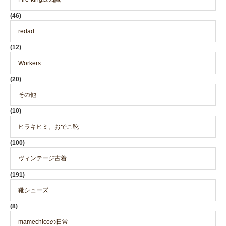
(46)
redad
(12)
Workers
(20)
その他
(10)
ヒラキヒミ。おでこ靴
(100)
ヴィンテージ古着
(191)
靴シューズ
(8)
mamechicoの日常