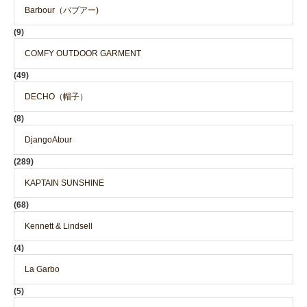
Barbour（バブアー)
(9)
COMFY OUTDOOR GARMENT
(49)
DECHO（帽子）
(8)
DjangoAtour
(289)
KAPTAIN SUNSHINE
(68)
Kennett & Lindsell
(4)
La Garbo
(5)