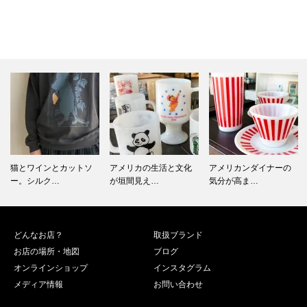
アメリカの生活と文化
アメリカンダイナーの
Fire-king 美しく丈夫…
が垣間見え…
気分が高ま…
どんなお店？
取扱ブランド
お店の場所・地図
ブログ
オンラインショップ
インスタグラム
メディア情報
お問い合わせ