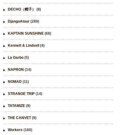
DECHO（帽子）
(8)
DjangoAtour
(289)
KAPTAIN SUNSHINE
(68)
Kennett & Lindsell
(4)
La Garbo
(5)
NAPRON
(14)
NOMAD
(11)
STRANGE TRIP
(14)
TATAMIZE
(9)
THE CANVET
(9)
Workers
(160)