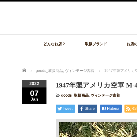
どんなお店？
取扱ブランド
お店
Home
goods_取扱商品
,
ヴィンテージ古着
1947年製アメリカ空軍 M
2022
1947年製アメリカ空軍 M-47 U
07
goods_取扱商品
,
ヴィンテージ古着
Jan
Tweet
Share
Hatena
RS