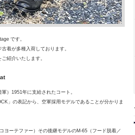
tage です。
ジ古着が多種入荷しております。
をご紹介いたします。
at
軍）1951年に支給されたコート。
 STOCK」の表記から、空軍採用モデルであることが分かりま
定／コヨーテファー）その後継モデルのM-65（フード脱着／