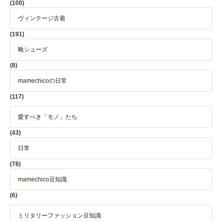
(100)
ヴィンテージ古着
(191)
靴シューズ
(8)
mamechicoの日常
(117)
愛すべき「モノ」たち
(43)
日常
(78)
mamechico豆知識
(6)
ミリタリーファッション豆知識