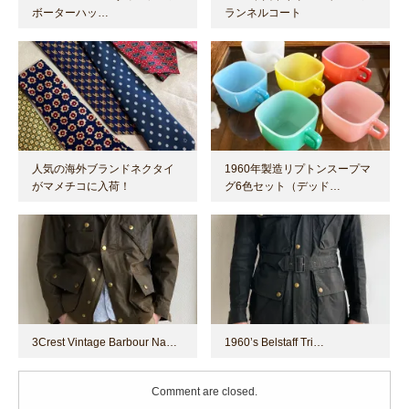
ボーターハッ…
ランネルコート
人気の海外ブランドネクタイ
1960年製造リプトンスープマ
がマメチコに入荷！
グ6色セット（デッド…
3Crest Vintage Barbour Na…
1960’s Belstaff Tri…
Comment are closed.