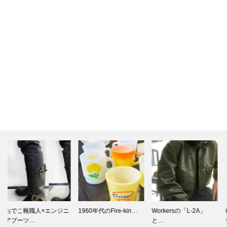
1960年代のFire-kin…
Workersの「L-2A」
春のヨーロッパヴィン
と…
テージ古着…