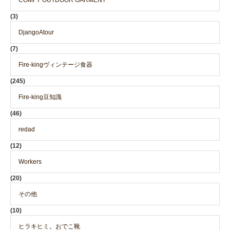
(3)
DjangoAtour
(7)
Fire-kingヴィンテージ食器
(245)
Fire-king豆知識
(46)
redad
(12)
Workers
(20)
その他
(10)
ヒラキヒミ。おでこ靴