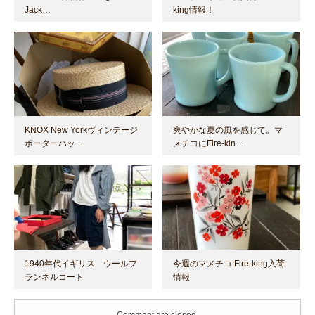
Jack…
king情報！
KNOX New Yorkヴィンテージ
爽やかな夏の風を感じて。マ
ボーターハッ…
メチコにFire-kin…
1940年代イギリス ウールフ
今週のマメチコ Fire-king入荷
ランネルコート
情報
Comment are closed.