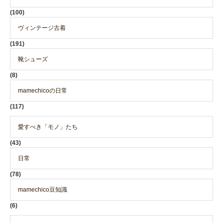
(100)
ヴィンテージ古着
(191)
靴シューズ
(8)
mamechicoの日常
(117)
愛すべき「モノ」たち
(43)
日常
(78)
mamechico豆知識
(6)