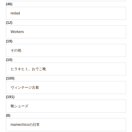
(46)
redad
(12)
Workers
(19)
その他
(10)
ヒラキヒミ。おでこ靴
(100)
ヴィンテージ古着
(191)
靴シューズ
(8)
mamechicoの日常