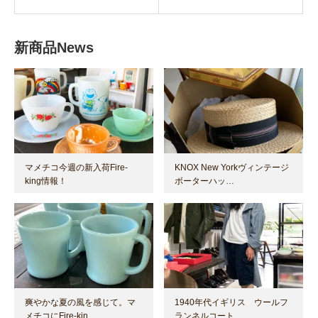
新商品News
マメチコ今週の新入荷Fire-
KNOX New Yorkヴィンテージ
king情報！
ボーターハッ…
爽やかな夏の風を感じて。マ
1940年代イギリス ウールフ
メチコにFire-kin…
ランネルコート