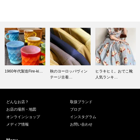
秋のヨーロッパヴィン
ヒラキヒミ。おでこ靴
U.S.ARMY仕様オールド
テージ古着…
人気ランキ…
パ…
どんなお店？
取扱ブランド
お店の場所・地図
ブログ
オンラインショップ
インスタグラム
メディア情報
お問い合わせ