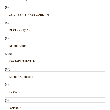
(9)
COMFY OUTDOOR GARMENT
(49)
DECHO（帽子）
(8)
DjangoAtour
(289)
KAPTAIN SUNSHINE
(68)
Kennett & Lindsell
(4)
La Garbo
(5)
NAPRON