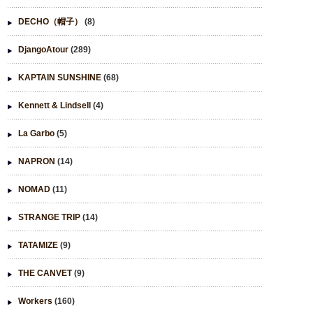
DECHO（帽子）
(8)
DjangoAtour
(289)
KAPTAIN SUNSHINE
(68)
Kennett & Lindsell
(4)
La Garbo
(5)
NAPRON
(14)
NOMAD
(11)
STRANGE TRIP
(14)
TATAMIZE
(9)
THE CANVET
(9)
Workers
(160)